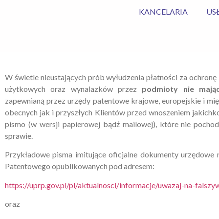
KANCELARIA
US
W świetle nieustających prób wyłudzenia płatności za ochro
użytkowych oraz wynalazków przez
podmioty nie mając
zapewnianą przez urzędy patentowe krajowe, europejskie i mi
obecnych jak i przyszłych Klientów przed wnoszeniem jakichk
pismo (w wersji papierowej bądź mailowej), które nie poch
sprawie.
Przykładowe pisma imitujące oficjalne dokumenty urzędowe
Patentowego opublikowanych pod adresem:
https://uprp.gov.pl/pl/aktualnosci/informacje/uwazaj-na-fal
oraz