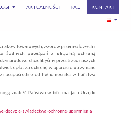
ŁUGI
AKTUALNOŚCI
FAQ
KONTAKT
nę znaków towarowych, wzorów przemysłowych i
e żadnych powiązań z oficjalną ochroną
ędzynarodowe chcielibyśmy przestrzec naszych
olwiek opłat za ochronę w oparciu o otrzymane
odzi bezpośrednio od Pełnomocnika w Państwa
 mogą znaleźć Państwo w informacjach Urzędu
szywe-decyzje-swiadectwa-ochronne-upomnienia