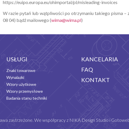
https://euipo.europa.eu/ohimportal/pl/misleading-invoices
W razie pytań lub wątpliwości po otrzymaniu takiego pisma –
08 04) bądź mailowego (
wima@wima.pl
)
USŁUGI
KANCELARIA
FAQ
Znaki towarowe
Wynalazki
KONTAKT
Wzory użytkowe
Wzory przemysłowe
Badania stanu techniki
awa zastrzeżone. We współpracy z
NIKA Design Studio
i
Gotoweb